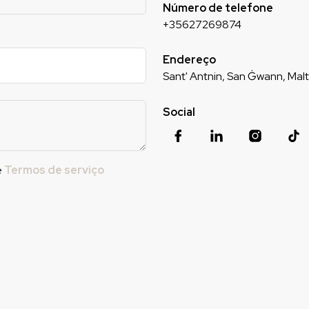
Número de telefone
+35627269874
Endereço
Sant' Antnin, San Ġwann, Mal
Social
e
Termos de serviço