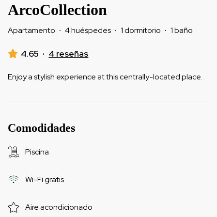
ArcoCollection
Apartamento
·
4 huéspedes
·
1 dormitorio
·
1 baño
4.65
·
4 reseñas
Enjoy a stylish experience at this centrally-located place.
Comodidades
Piscina
Wi-Fi gratis
Aire acondicionado