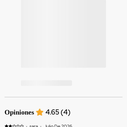
4.65
(
4
)
Opiniones
·
sara
·
Julio De 2026