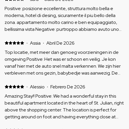
Positive: posizione eccellente, struttura molto bella e
moderna, hotel di desing, sicuramente il piu bello della
zona. appartamento molto carino e ben equipaggiato,
bellissima vista Negative: purtroppo abbiamo avuto uno
spiacevole ed imabrazzante disguido, forse perchè
eravamo 4 ragazze italiane di 18 anni da sole ma non
·
Assia
·
Abril De 2026
siamo state trattate in modo professionale. ci è stato
Top locatie, met meer dan genoeg voorzieningen in de
detto un prezzo sbagliato per l'accesso in piscina (50 euro
omgeving Positive: Het was er schoon en veilig. Je kon
anziche 30 euro) giornaliero, solo al secondo giorno
vanaf hier met de auto snel malta verkennen. We zijn hier
perchè al primo giorno non avevano informazioni chiare al
verbleven met ons gezin, babybedje was aanwezig. De
riguardo. essendo in 4 abbiamo prenotato e pagato
host was ook zeer betrokken bij verzoeken. Parkeren kan
profumatamente l'alloggio per 4 ma l'accesso in piscina
in de garage (betaald), maar overdag lukt het ook vaak
·
Alessio
·
Febrero De 2026
gratuito era solo per due (informazione che si apprende in
om op straat (gratis / witte lijnen) je auto weg te zetten.
Amazing Stay!! Positive: We had a wonderful stay in this
modo non trasparente SOLO DOPO AVER PAGATO E
Negative: Houd rekening mee dat je in een
beautiful apartment located in the heart of St. Julian, right
PRENOTATO) e non si capisce il senso di questo...ma poi ci
uitgaansgebied zit, en er daarom wat avondlawaai kan zijn
above the shopping center. The location is perfect for
è stato detto un prezzo per un altro e ci è stato
van de omliggende cafes. Dit stopte uiterlijk om
getting around on foot and having everything close at
specificato anche che eravamo obbligate ad andare tutte
22:30/23:00. Het zwembad was tijdens ons verblijf niet
hand. The apartment was very clean, well-maintained,
e 4 in costume insieme per poter avere il pass a
verwarmd (april), daarom te koud voor ons dochter van 2.