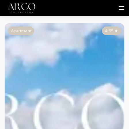
Apartment
4.65
★