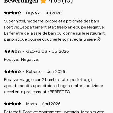
4.65
(
10
)
Bewertungen
·
Duplaix
·
Juli 2026
Super hôtel, moderne, propre et à proximité des bars
Positive: L’appartement était très bien équipé Negative:
La fenêtre de la salle de bain qui donne sur le restaurant,
pas pratique pour se doucher le soir avec la lumière ☹️
·
GEORGIOS
·
Juli 2026
Positive: . Negative: .
·
Roberto
·
Juni 2026
Positive: Viaggio con 2 bambini tutto perfetto, gli
appartamenti stupendi pieni di ogni comfort, posizione
eccellente praticamente PERFETTO.
·
Marta
·
April 2026
Petarda !!!! Positive: Apartament - petarda ! Mega czyste