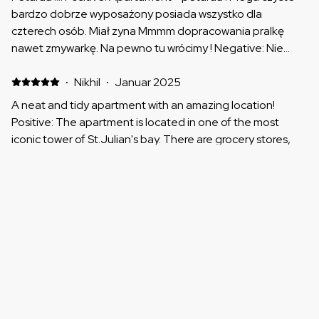
bardzo dobrze wyposażony posiada wszystko dla
czterech osób. Miał zyna Mmmm dopracowania pralkę
nawet zmywarkę. Na pewno tu wrócimy ! Negative: Nie
było takiej rzeczy
·
Nikhil
·
Januar 2025
A neat and tidy apartment with an amazing location!
Positive: The apartment is located in one of the most
iconic tower of St.Julian's bay. There are grocery stores,
restaurants, pubs, shopping mall just everything that you
need right below the tower. The apartment was neat and
clean with all amenities. I would definitely recommend this
Alle 10 Ausstattungsmerkmale bewertungen
one if you are staying in St. Julian's Bay. Negative: Nothing
:)