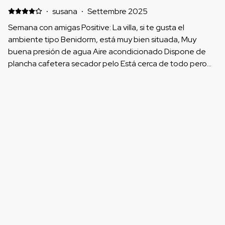
·
susana
·
Settembre 2025
Semana con amigas Positive: La villa, si te gusta el
ambiente tipo Benidorm, está muy bien situada, Muy
buena presión de agua Aire acondicionado Dispone de
plancha cafetera secador pelo Está cerca de todo pero
en una zona tranquila Bien comunicada Negative: pasa
una carretera justo al lado y hay bastante ruido Pocas
Mostra tutti i recensioni 25
toallas para una semana El suelo de las habitaciones está
bastante deteriorado, y alguna pared tb