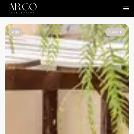
Villa
4.80
★