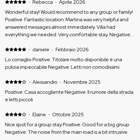
·
Rebecca
·
Aprile 2026
Wonderful stay! Would recommend to any group or family!
Positive: Fantastic location. Martina was very helpful and
answered messages almost immediately. Villa had
everything we needed. Very comfortable stay. Negative:
Little bit noisy as located next to the main road. Floors
were dusty/dirty.
·
daniele
·
Febbraio 2026
Lo consiglio Positive: Titolare molto disponibile è una
pulizia impeccabile Negative: Letti non comodissimi
·
Alessandro
·
Novembre 2025
Positive: Casa accogliente Negative: Il rumore della strada
e letti piccoli
·
Elaine
·
Ottobre 2025
Nice spot for a group stay Positive: Good for a big group
Negative: The noise from the main road is a bit intrusive