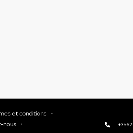
mes et conditions
z-nous
+3562