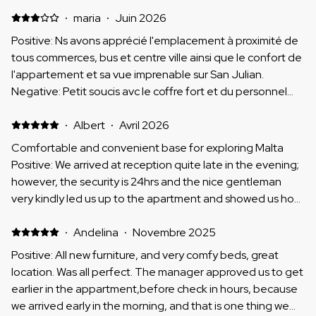
·
maria
·
Juin 2026
Positive: Ns avons apprécié l'emplacement à proximité de
tous commerces, bus et centre ville ainsi que le confort de
l'appartement et sa vue imprenable sur San Julian.
Negative: Petit soucis avc le coffre fort et du personnel
peu coopérant
·
Albert
·
Avril 2026
Comfortable and convenient base for exploring Malta
Positive: We arrived at reception quite late in the evening;
however, the security is 24hrs and the nice gentleman
very kindly led us up to the apartment and showed us how
to get around the building complex (since the tower has
offices on the lower floors, entry/exit is via the courtyard
·
Andelina
·
Novembre 2025
during office hours). The apartment is spacious and very
Positive: All new furniture, and very comfy beds, great
clean, with expansive views over the rooftops out to the
location. Was all perfect. The manager approved us to get
sea. All of the rooms have independent climate control, as
earlier in the appartment,before check in hours, because
well as loads of hangers and wardrobe space. The
we arrived early in the morning, and that is one thing we